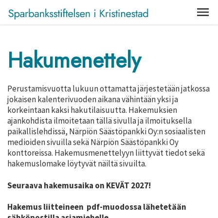
Hakumenettely
Perustamisvuotta lukuun ottamatta järjestetään jatkossa
jokaisen kalenterivuoden aikana vähintään yksi ja
korkeintaan kaksi hakutilaisuutta. Hakemuksien
ajankohdista ilmoitetaan tällä sivulla ja ilmoituksella
paikallislehdissä, Närpiön Säästöpankki Oy:n sosiaalisten
medioiden sivuilla sekä Närpiön Säästöpankki Oy
konttoreissa. Hakemusmenettelyyn liittyvät tiedot sekä
hakemuslomake löytyvät näiltä sivuilta.
Seuraava hakemusaika on KEVÄT 2027!
Hakemus liitteineen pdf-muodossa lähetetään
sähköpostilla asiamiehelle