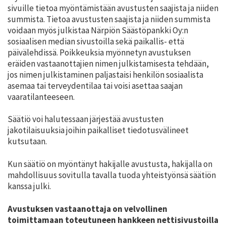
sivuille tietoa myöntämistään avustusten saajista ja niiden
summista. Tietoa avustusten saajista ja niiden summista
voidaan myös julkistaa Närpiön Säästöpankki Oy:n
sosiaalisen median sivustoilla sekä paikallis- että
päivälehdissä. Poikkeuksia myönnetyn avustuksen
eräiden vastaanottajien nimen julkistamisesta tehdään,
jos nimen julkistaminen paljastaisi henkilön sosiaalista
asemaa tai terveydentilaa tai voisi asettaa saajan
vaaratilanteeseen.
Säätiö voi halutessaan järjestää avustusten
jakotilaisuuksia joihin paikalliset tiedotusvälineet
kutsutaan.
Kun säätiö on myöntänyt hakijalle avustusta, hakijalla on
mahdollisuus sovitulla tavalla tuoda yhteistyönsä säätiön
kanssa julki.
Avustuksen vastaanottaja on velvollinen
toimittamaan toteutuneen hankkeen nettisivustoilla