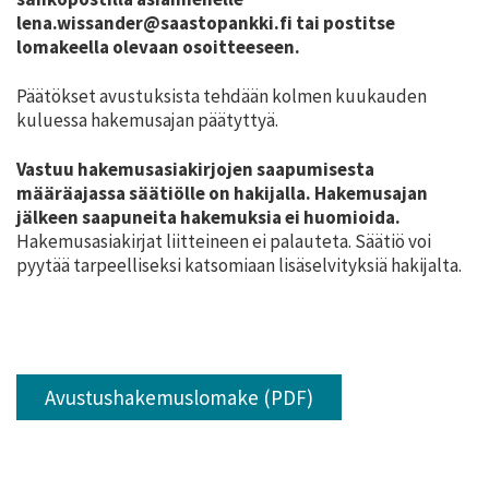
lena.wissander@saastopankki.fi tai postitse
lomakeella olevaan osoitteeseen.
Päätökset avustuksista tehdään kolmen kuukauden
kuluessa hakemusajan päätyttyä.
Vastuu hakemusasiakirjojen saapumisesta
määräajassa säätiölle on hakijalla. Hakemusajan
jälkeen saapuneita hakemuksia ei huomioida.
Hakemusasiakirjat liitteineen ei palauteta. Säätiö voi
pyytää tarpeelliseksi katsomiaan lisäselvityksiä hakijalta.
Avustushakemuslomake (PDF)