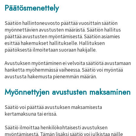
Päätösmenettely
Säätiön hallintoneuvosto päättää vuosittain säätiön
myönnettävien avustusten määrästä. Säätiön hallitus
päättää avustusten myöntämisestä. Säätiön asiamies
esittää hakemukset hallitukselle. Hallituksen
päätöksestä ilmoitetaan suoraan hakijalle.
Avustuksen myöntäminen ei velvoita säätiötä avustamaan
hanketta myöhemmässä vaiheessa. Säätiö voi myöntää
avustusta hakemusta pienemmän määrän.
Myönnettyjen avustusten maksaminen
Säätiö voi päättää avustuksen maksamisesta
kertamaksuna tai erissä.
Säätiö ilmoittaa henkilökohtaisesti avustuksen
myöntämisestä. Tämän lisäksi säätiö voi julkistaa näille